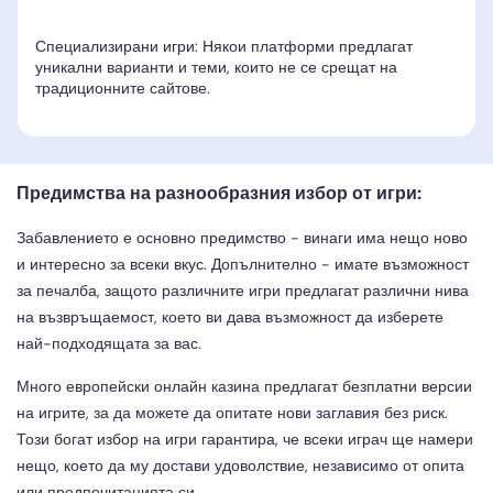
Специализирани игри: Някои платформи предлагат
уникални варианти и теми, които не се срещат на
традиционните сайтове.
Предимства на разнообразния избор от игри:
Забавлението е основно предимство - винаги има нещо ново
и интересно за всеки вкус. Допълнително - имате възможност
за печалба, защото различните игри предлагат различни нива
на възвръщаемост, което ви дава възможност да изберете
най-подходящата за вас.
Много европейски онлайн казина предлагат безплатни версии
на игрите, за да можете да опитате нови заглавия без риск.
Този богат избор на игри гарантира, че всеки играч ще намери
нещо, което да му достави удоволствие, независимо от опита
или предпочитанията си.