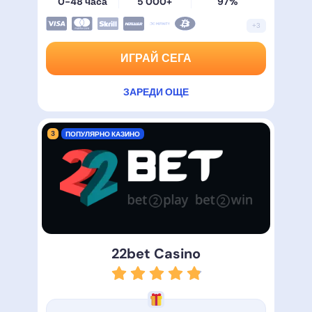
0-48 часа
5 000+
97%
+3
ИГРАЙ СЕГА
ЗАРЕДИ ОЩЕ
ПОПУЛЯРНО КАЗИНО
22bet Casino
rating
4.8