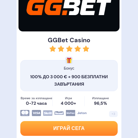
GGBet Casino
rating
5
Бонус
100% ДО 3 000 € + 900 БЕЗПЛАТНИ
ЗАВЪРТАНИЯ
Време за изплащане
Игри
Изплащане
0-72 часа
4 000+
96,5%
+3
ИГРАЙ СЕГА