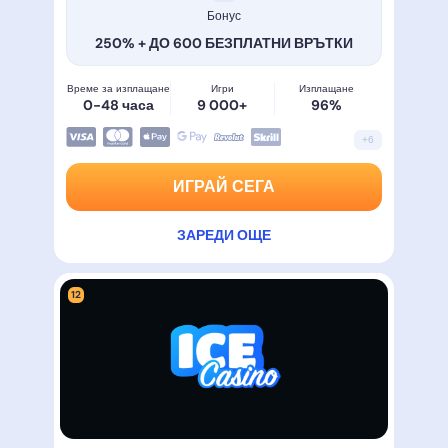
Бонус
250% + ДО 600 БЕЗПЛАТНИ ВРЪТКИ
Време за изплащане
Игри
Изплащане
0-48 часа
9 000+
96%
+6
ИГРАЙ СЕГА
ЗАРЕДИ ОЩЕ