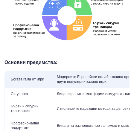
Основни предимства:
Модерните Европейски онлайн казина предос
Богата гама от игри
други популярни казино игри.
Сигурност
Лицензираните платформи осигуряват високо
Бързи и сигурни
Използвайте надеждни методи за депозит и 
транзакции
Професионална
Винаги на разположение за помощ и съвети.
поддръжка