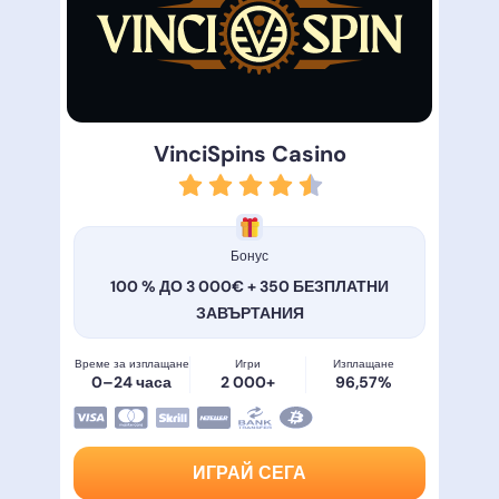
VinciSpins Casino
rating
4.5
Бонус
100 % ДО 3 000€ + 350 БЕЗПЛАТНИ
ЗАВЪРТАНИЯ
Време за изплащане
Игри
Изплащане
0–24 часа
2 000+
96,57%
ИГРАЙ СЕГА