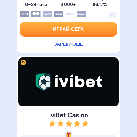
0–24 часа
3 000+
96,17%
+3
ИГРАЙ СЕГА
ЗАРЕДИ ОЩЕ
IviBet Casino
rating
4.8