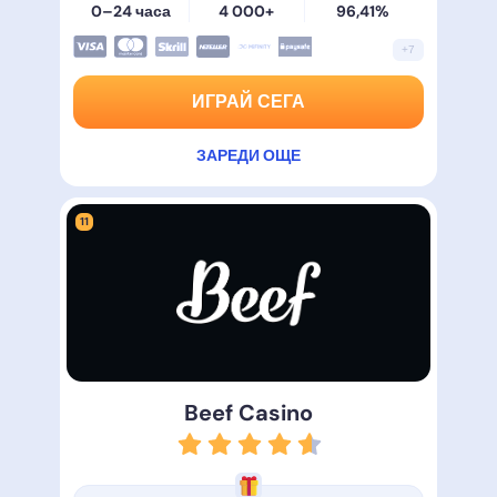
0–24 часа
4 000+
96,41%
+7
ИГРАЙ СЕГА
ЗАРЕДИ ОЩЕ
Beef Casino
rating
4.6