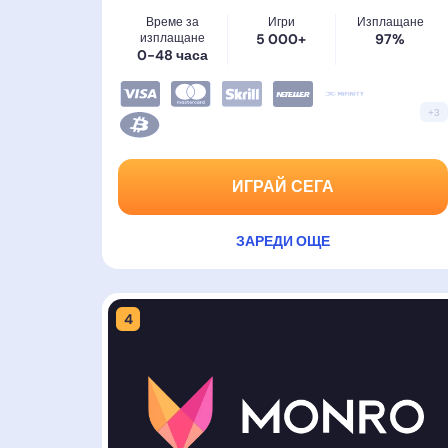
Време за
Игри
Изплащане
изплащане
5 000+
97%
0-48 часа
+3
ИГРАЙ СЕГА
ЗАРЕДИ ОЩЕ