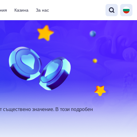
ания
Казина
За нас
от съществено значение. В този подробен
во за най-добрите предложения, бонуси,
 място, за да се запознаете с водещите