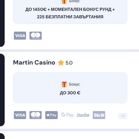
Бонус
ДО 1450€ + МОМЕНТАЛЕН БОНУС РУНД +
225 БЕЗПЛАТНИ ЗАВЪРТАНИЯ
Martin Casino
5.0
Бонус
ДО 300 €
+6