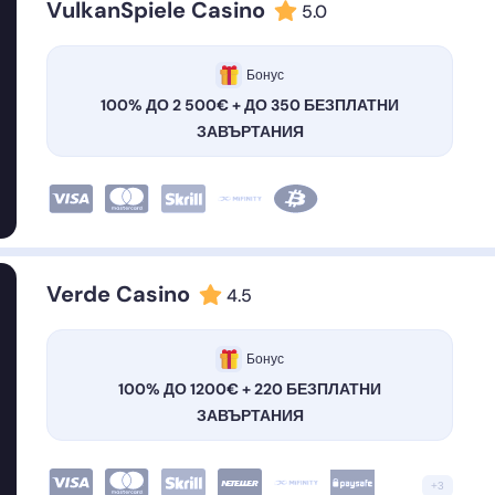
VulkanSpiele Casino
5.0
Бонус
100% ДО 2 500€ + ДО 350 БЕЗПЛАТНИ
ЗАВЪРТАНИЯ
Verde Casino
4.5
Бонус
100% ДО 1200€ + 220 БЕЗПЛАТНИ
ЗАВЪРТАНИЯ
+3