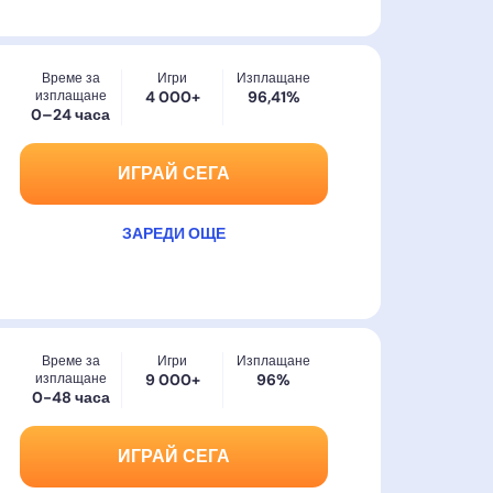
Време за
Игри
Изплащане
изплащане
4 000+
96,41%
0–24 часа
ИГРАЙ СЕГА
ЗАРЕДИ ОЩЕ
Време за
Игри
Изплащане
изплащане
9 000+
96%
0-48 часа
ИГРАЙ СЕГА