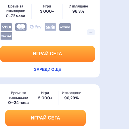
Време за
Игри
Изплащане
изплащане
3 000+
96,3%
0-72 часа
+4
ИГРАЙ СЕГА
ЗАРЕДИ ОЩЕ
Време за
Игри
Изплащане
изплащане
5 000+
96,29%
0–24 часа
ИГРАЙ СЕГА