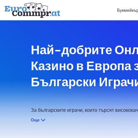
Букмейкър
Най-добрите Он
Казино в Европа 
Български Играч
За българските играчи, които търсят високок
наръчник ще разгледаме как да изберете идеа
Още
методи на плащане и избор на игри. Ако сте ф
платформи и тенденциите в индустрията.