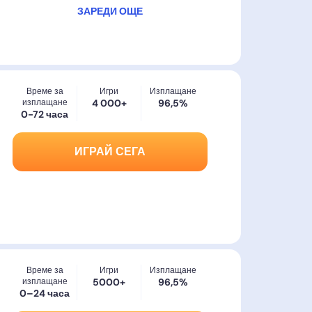
ЗАРЕДИ ОЩЕ
Време за
Игри
Изплащане
изплащане
4 000+
96,5%
0-72 часа
ИГРАЙ СЕГА
Време за
Игри
Изплащане
изплащане
5000+
96,5%
0–24 часа