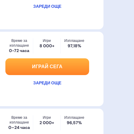
ЗАРЕДИ ОЩЕ
Време за
Игри
Изплащане
изплащане
8 000+
97,18%
0-72 часа
ИГРАЙ СЕГА
ЗАРЕДИ ОЩЕ
Време за
Игри
Изплащане
изплащане
2 000+
96,57%
0–24 часа