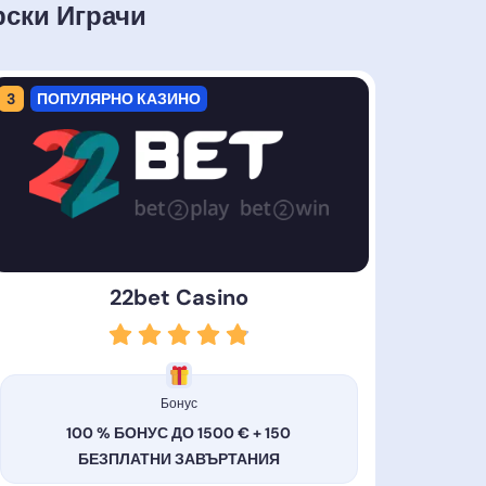
рски Играчи
ПОПУЛЯРНО КАЗИНО
22bet Casino
rating
4.8
Бонус
100 % БОНУС ДО 1500 € + 150
БЕЗПЛАТНИ ЗАВЪРТАНИЯ