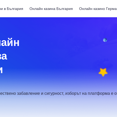
и в България
Онлайн казина България
Онлайн казино Герм
лайн
за
и
ачествено забавление и сигурност, изборът на платформа е 
лното европейско казино, предлагайки ви пълно ръководст
ен на онлайн казино в Европа, вие сте попаднали на точното